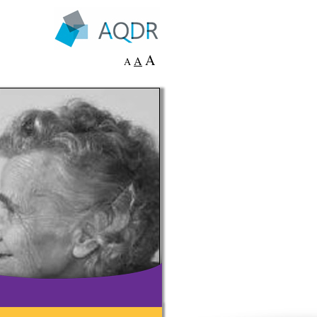
A
A
A