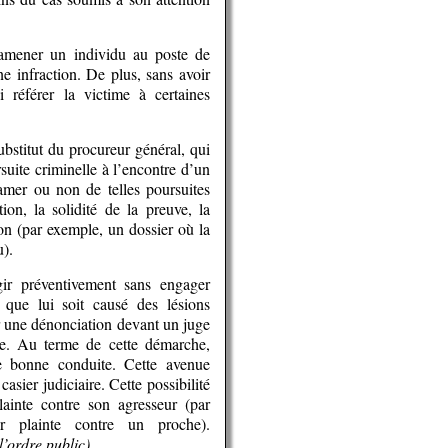
 amener un individu au poste de
e infraction. De plus, sans avoir
i référer la victime à certaines
substitut du procureur général, qui
suite criminelle à l’encontre d’un
amer ou non de telles poursuites
tion, la solidité de la preuve, la
ion (par exemple, un dossier où la
u).
gir préventivement sans engager
t que lui soit causé des lésions
r une dénonciation devant un juge
le. Au terme de cette démarche,
e bonne conduite. Cette avenue
asier judiciaire. Cette possibilité
lainte contre son agresseur (par
er plainte contre un proche).
l’ordre public)