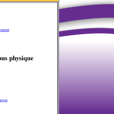
gement
bus physique
nesse