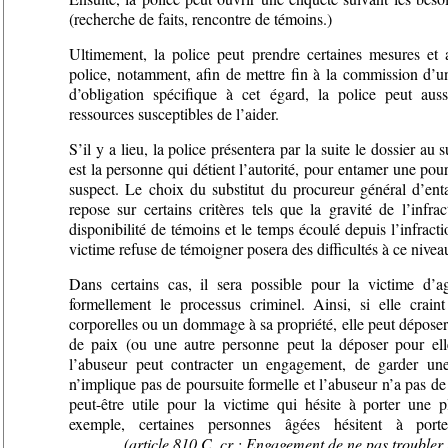
(recherche de faits, rencontre de témoins.)
Ultimement, la police peut prendre certaines mesures et
police, notamment, afin de mettre fin à la commission d’un
d’obligation spécifique à cet égard, la police peut auss
ressources susceptibles de l’aider.
S’il y a lieu, la police présentera par la suite le dossier au 
est la personne qui détient l’autorité, pour entamer une pour
suspect. Le choix du substitut du procureur général d’ent
repose sur certains critères tels que la gravité de l’infrac
disponibilité de témoins et le temps écoulé depuis l’infract
victime refuse de témoigner posera des difficultés à ce nivea
Dans certains cas, il sera possible pour la victime d’a
formellement le processus criminel. Ainsi, si elle crain
corporelles ou un dommage à sa propriété, elle peut dépose
de paix (ou une autre personne peut la déposer pour el
l’abuseur peut contracter un engagement, de garder un
n’implique pas de poursuite formelle et l’abuseur n’a pas de c
peut-être utile pour la victime qui hésite à porter une p
exemple, certaines personnes âgées hésitent à port
(article 810 C. cr : Engagement de ne pas troubler 